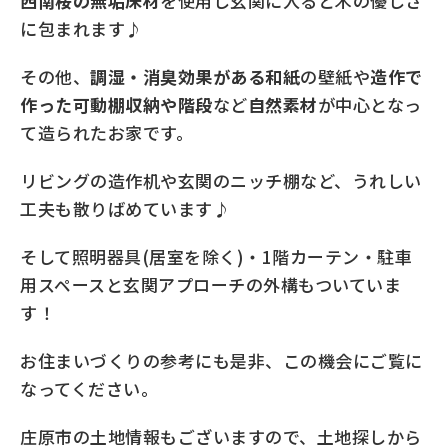
西南桜の無垢床材
を使用し玄関に入ると木の優しさ
に包まれます♪
その他、
調湿・消臭効果がある和紙
の壁紙や
造作で
作った可動棚収納や階段
など
自然素材
が中心となっ
て造られたお家です。
リビングの造作机や玄関のニッチ棚など、うれしい
工夫も散りばめています♪
そして照明器具(居室を除く)・1階カーテン・駐車
用スペースと玄関アプローチの外構もついていま
す！
お住まいづくりの参考にも是非、この機会にご覧に
なってください。
庄原市の土地情報もございますので、土地探しから