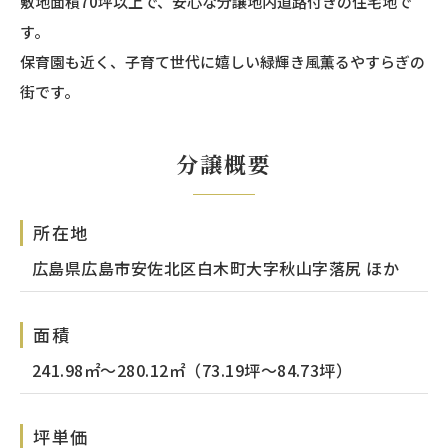
敷地面積70坪以上で、安心な分譲地内道路付きの住宅地で
す。
保育園も近く、子育て世代に嬉しい緑輝き風薫るやすらぎの
街です。
分譲概要
所在地
広島県広島市安佐北区白木町大字秋山字落尻 ほか
面積
241.98㎡～280.12㎡（73.19坪～84.73坪）
坪単価